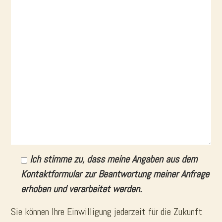
S
S
i
i
e
e
d
d
i
i
e
e
s
s
e
e
s
s
F
F
e
e
Ich stimme zu, dass meine Angaben aus dem
l
l
Kontaktformular zur Beantwortung meiner Anfrage
d
d
erhoben und verarbeitet werden.
l
l
Sie können Ihre Einwilligung jederzeit für die Zukunft
e
e