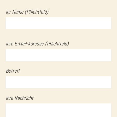
Ihr Name (Pflichtfeld)
B
B
i
i
Ihre E-Mail-Adresse (Pflichtfeld)
t
t
t
t
e
e
Betreff
l
l
a
a
s
s
s
Ihre Nachricht
s
e
e
n
n