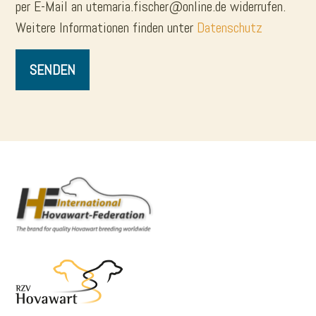
per E-Mail an utemaria.fischer@online.de widerrufen.
e
e
Weitere Informationen finden unter
Datenschutz
r
r
.
.