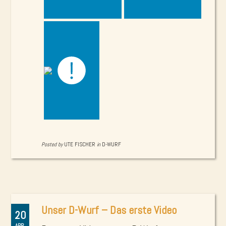
Posted by
UTE FISCHER
in
D-WURF
Unser D-Wurf – Das erste Video
20
APR.