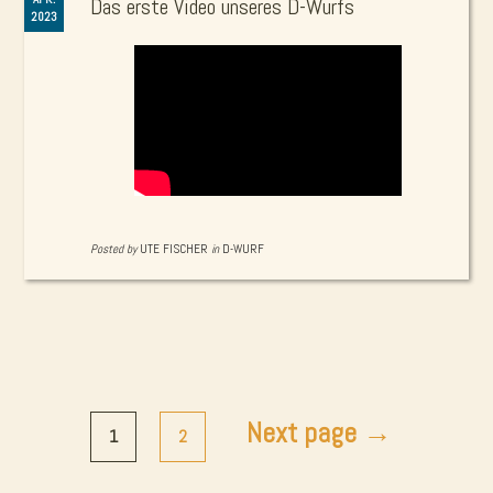
Das erste Video unseres D-Wurfs
2023
Posted by
UTE FISCHER
in
D-WURF
Seitennummerierung
Next page →
der
1
2
Beiträge