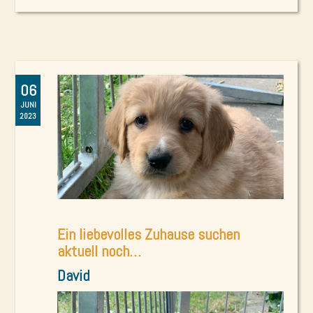
06
JUNI
2023
Ein liebevolles Zuhause suchen
aktuell noch…
David